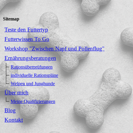
Sitemap
Teste den Futtertyp
Futterwissen To Go
Workshop "Zwischen Napf und Pollenflug"
Ernährungsberatungen
Rationsüberprüfungen
individuelle Rationspläne
Welpen und Junghunde
Über mich
Meine Qualifizierungen
Blog
Kontakt