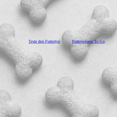
Teste den Futtertyp
Futterwissen To Go